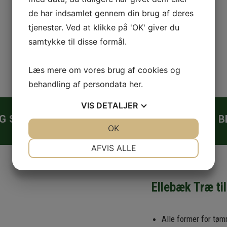
de har indsamlet gennem din brug af deres
tjenester. Ved at klikke på 'OK' giver du
samtykke til disse formål.
Læs mere om vores brug af cookies og
behandling af persondata
her
.
VIS
DETALJER
G SNEDKER • SAVVÆRK • FLISHUGNING • 
JA
NEJ
OK
JA
NEJ
NØDVENDIGE
PRÆFERENCER
AFVIS ALLE
JA
NEJ
JA
NEJ
MARKETING
STATISTIK
Ellebæk Træ ti
Alle former for tøm