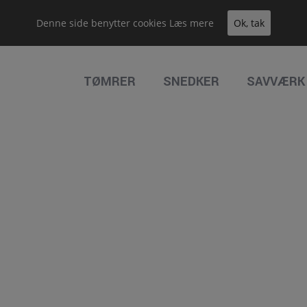
Denne side benytter cookies
Læs mere
Ok, tak
TØMRER
SNEDKER
SAVVÆRK