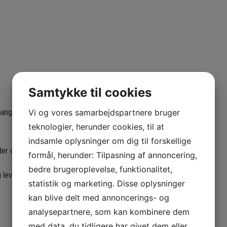
Samtykke til cookies
mange års erfaring med
Vi og vores samarbejdspartnere bruger
teknologier, herunder cookies, til at
indsamle oplysninger om dig til forskellige
r også flishugning.
formål, herunder: Tilpasning af annoncering,
bedre brugeroplevelse, funktionalitet,
og levere bæredygtige
statistik og marketing. Disse oplysninger
kan blive delt med annoncerings- og
analysepartnere, som kan kombinere dem
med data, du tidligere har givet dem eller