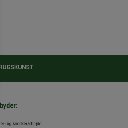
BRUGSKUNST
lbyder:
rer- og snedkerarbejde