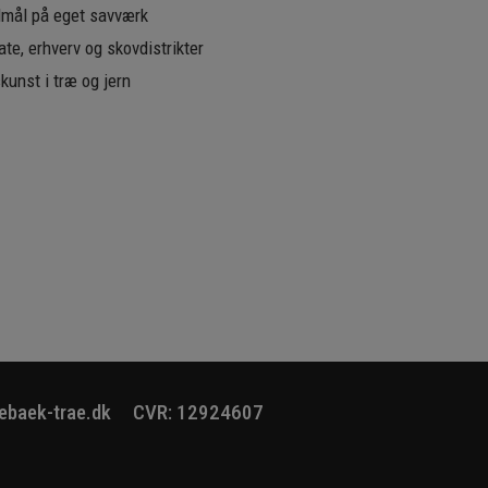
lmål på eget savværk
ate, erhverv og skovdistrikter
kunst i træ og jern
lebaek-trae.dk
CVR: 12924607